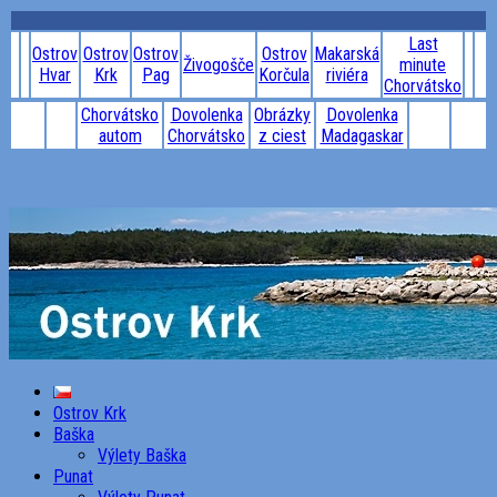
Last
Ostrov
Ostrov
Ostrov
Ostrov
Makarská
Živogošče
minute
Hvar
Krk
Pag
Korčula
riviéra
Chorvátsko
Chorvátsko
Dovolenka
Obrázky
Dovolenka
autom
Chorvátsko
z ciest
Madagaskar
Ostrov Krk
Baška
Výlety Baška
Punat