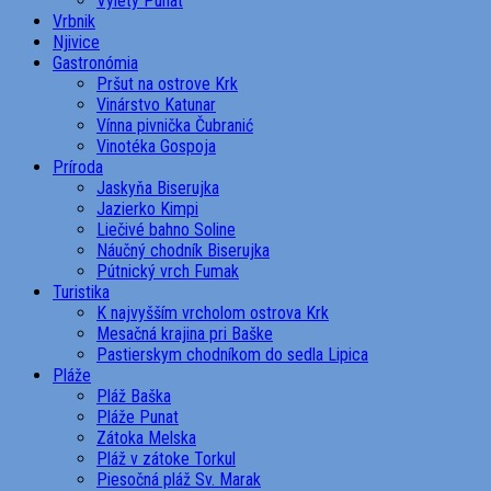
Výlety Punat
Vrbnik
Njivice
Gastronómia
Pršut na ostrove Krk
Vinárstvo Katunar
Vínna pivnička Čubranić
Vinotéka Gospoja
Príroda
Jaskyňa Biserujka
Jazierko Kimpi
Liečivé bahno Soline
Náučný chodník Biserujka
Pútnický vrch Fumak
Turistika
K najvyšším vrcholom ostrova Krk
Mesačná krajina pri Baške
Pastierskym chodníkom do sedla Lipica
Pláže
Pláž Baška
Pláže Punat
Zátoka Melska
Pláž v zátoke Torkul
Piesočná pláž Sv. Marak