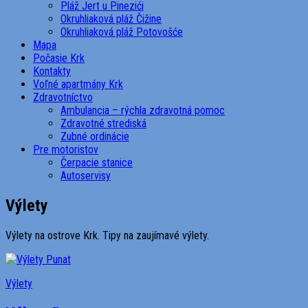
Pláž Jert u Pinezići
Okruhliaková pláž Čižine
Okruhliaková pláž Potovošće
Mapa
Počasie Krk
Kontakty
Voľné apartmány Krk
Zdravotníctvo
Ambulancia – rýchla zdravotná pomoc
Zdravotné strediská
Zubné ordinácie
Pre motoristov
Čerpacie stanice
Autoservisy
Výlety
Výlety na ostrove Krk. Tipy na zaujímavé výlety.
Výlety