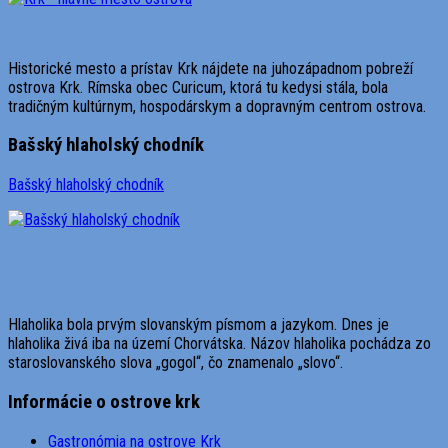
Historické mesto a prístav Krk nájdete na juhozápadnom pobreží
ostrova Krk. Rímska obec Curicum, ktorá tu kedysi stála, bola
tradičným kultúrnym, hospodárskym a dopravným centrom ostrova.
Bašský hlaholský chodník
Bašský hlaholský chodník
Hlaholika bola prvým slovanským písmom a jazykom. Dnes je
hlaholika živá iba na území Chorvátska. Názov hlaholika pochádza zo
staroslovanského slova „gogol“, čo znamenalo „slovo“.
Informácie o ostrove krk
Gastronómia na ostrove Krk