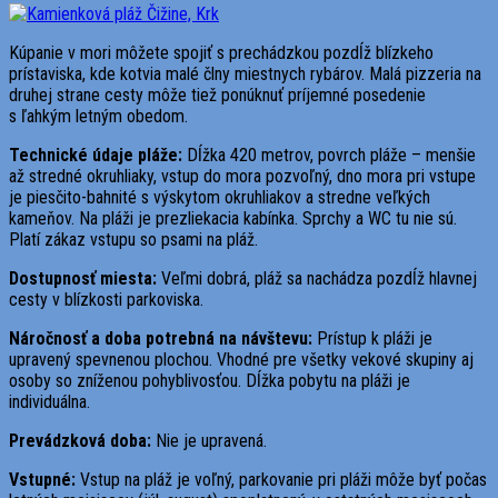
Kúpanie v mori môžete spojiť s prechádzkou pozdĺž blízkeho
prístaviska, kde kotvia malé člny miestnych rybárov. Malá pizzeria na
druhej strane cesty môže tiež ponúknuť príjemné posedenie
s ľahkým letným obedom.
Technické údaje pláže:
Dĺžka 420 metrov, povrch pláže – menšie
až stredné okruhliaky, vstup do mora pozvoľný, dno mora pri vstupe
je piesčito-bahnité s výskytom okruhliakov a stredne veľkých
kameňov. Na pláži je prezliekacia kabínka. Sprchy a WC tu nie sú.
Platí zákaz vstupu so psami na pláž.
Dostupnosť miesta:
Veľmi dobrá, pláž sa nachádza pozdĺž hlavnej
cesty v blízkosti parkoviska.
Náročnosť a doba potrebná na návštevu:
Prístup k pláži je
upravený spevnenou plochou. Vhodné pre všetky vekové skupiny aj
osoby so zníženou pohyblivosťou. Dĺžka pobytu na pláži je
individuálna.
Prevádzková doba:
Nie je upravená.
Vstupné:
Vstup na pláž je voľný, parkovanie pri pláži môže byť počas