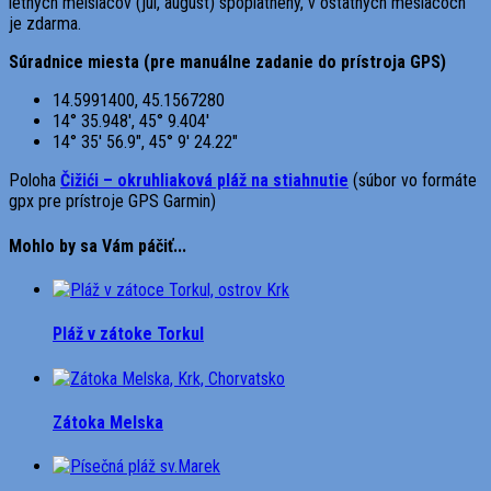
letných meisiacov (júl, august) spoplatnený, v ostatných mesiacoch
je zdarma.
Súradnice miesta (pre manuálne zadanie do prístroja GPS)
14.5991400, 45.1567280
14° 35.948′, 45° 9.404′
14° 35′ 56.9″, 45° 9′ 24.22″
Poloha
Čižići – okruhliaková pláž na stiahnutie
(súbor vo formáte
gpx pre prístroje GPS Garmin)
Mohlo by sa Vám páčiť...
Pláž v zátoke Torkul
Zátoka Melska