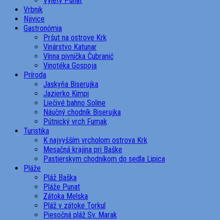
Výlety Punat
Vrbnik
Njivice
Gastronómia
Pršut na ostrove Krk
Vinárstvo Katunar
Vínna pivnička Čubranić
Vinotéka Gospoja
Príroda
Jaskyňa Biserujka
Jazierko Kimpi
Liečivé bahno Soline
Náučný chodník Biserujka
Pútnický vrch Fumak
Turistika
K najvyšším vrcholom ostrova Krk
Mesačná krajina pri Baške
Pastierskym chodníkom do sedla Lipica
Pláže
Pláž Baška
Pláže Punat
Zátoka Melska
Pláž v zátoke Torkul
Piesočná pláž Sv. Marak