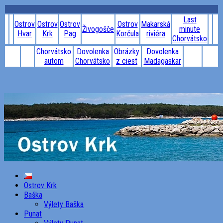
Last
Ostrov
Ostrov
Ostrov
Ostrov
Makarská
Živogošče
minute
Hvar
Krk
Pag
Korčula
riviéra
Chorvátsko
Chorvátsko
Dovolenka
Obrázky
Dovolenka
autom
Chorvátsko
z ciest
Madagaskar
Ostrov Krk
Baška
Výlety Baška
Punat