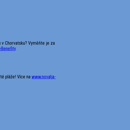
ou v Chorvatsku? Vyměňte je za
eBenefity
.
yté pláže! Více na
www.novalja-