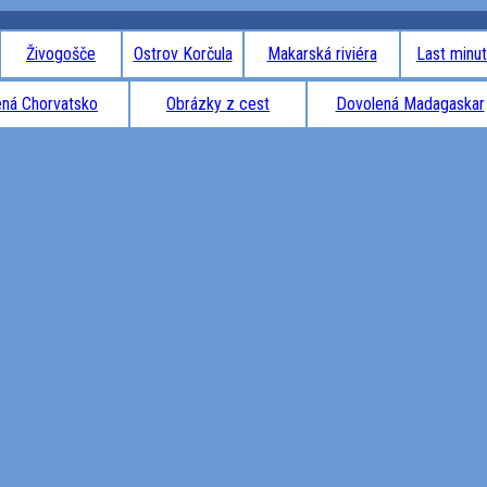
Živogošče
Ostrov Korčula
Makarská riviéra
Last minu
ná Chorvatsko
Obrázky z cest
Dovolená Madagaskar