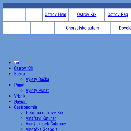
Ostrov Hvar
Ostrov Krk
Ostrov Pag
Chorvatsko autem
Dovole
Ostrov Krk
Baška
Výlety Baška
Punat
Výlety Punat
Vrbnik
Njivice
Gastronomie
Pršut na ostrově Krk
Vinařství Katunar
Vinný sklípek Čubranić
Vinotéka Gospoja