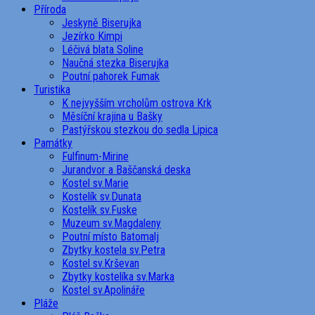
Příroda
Jeskyně Biserujka
Jezírko Kimpi
Léčivá blata Soline
Naučná stezka Biserujka
Poutní pahorek Fumak
Turistika
K nejvyšším vrcholům ostrova Krk
Měsíční krajina u Bašky
Pastýřskou stezkou do sedla Lipica
Památky
Fulfinum-Mirine
Jurandvor a Baščanská deska
Kostel sv.Marie
Kostelík sv.Dunata
Kostelík sv.Fuske
Muzeum sv.Magdaleny
Poutní místo Batomalj
Zbytky kostela sv.Petra
Kostel sv.Krševan
Zbytky kostelíka sv.Marka
Kostel sv.Apolináře
Pláže