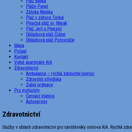
Pláž Baška
Pláže Punat
Zátoka Melska
Pláž v zátoce Torkul
Písečná pláž sv. Marak
Pláž Jert u Pinezići
Oblázková pláž Čižine
Oblázková pláž Potovošće
Mapa
Počasí
Kontakt
Volné apartmány Krk
Zdravotnictví
Ambulance – rychlá zdravotní pomoc
Zdravotní střediska
Zubní ordinace
Pro motoristy
Čerpací stanice
Autoservisy
Zdravotnictví
Služby v oblasti zdravotnictví pro návštěvníky ostrova Krk. Rychlá zdrav