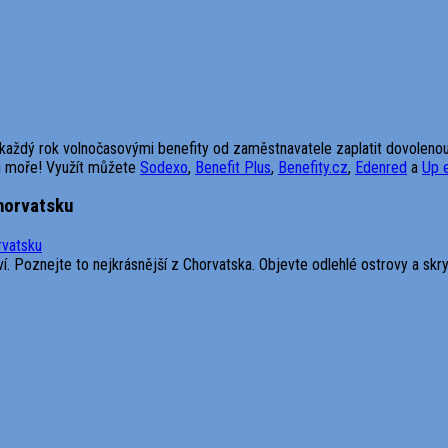
e každý rok volnočasovými benefity od zaměstnavatele zaplatit dovolen
u moře! Využít můžete
Sodexo
,
Benefit Plus
,
Benefity.cz
,
Edenred
a
Up 
Chorvatsku
í. Poznejte to nejkrásnější z Chorvatska. Objevte odlehlé ostrovy a skr