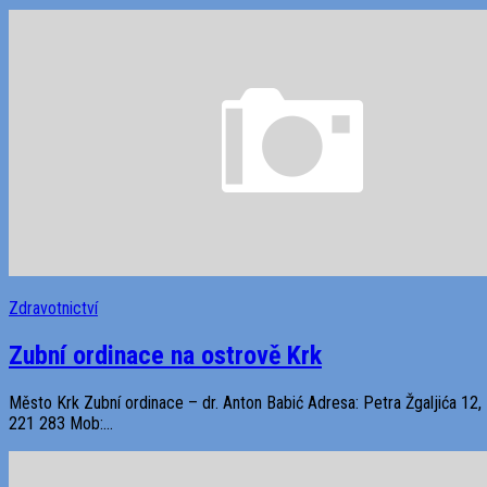
Zdravotnictví
Zubní ordinace na ostrově Krk
Město Krk Zubní ordinace – dr. Anton Babić Adresa: Petra Žgaljića 12, 
221 283 Mob:...